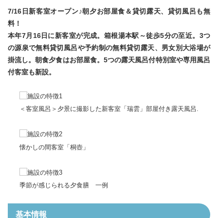
プライバシーポリシー
リンクについて
7/16日新客室オープン♪朝夕お部屋食＆貸切露天、貸切風呂も無
お問合せ
お役立ちリンク集
料！
本年7月16日に新客室が完成。箱根湯本駅～徒歩5分の至近。3つ
「箱ぴた」NEWS
箱ペディア
の源泉で無料貸切風呂や予約制の無料貸切露天、男女別大浴場が
掛流し。朝食夕食はお部屋食。5つの露天風呂付特別室や専用風呂
付客室も新設。
language
＜客室風呂＞夕景に撮影した新客室「瑞雲」部屋付き露天風呂.
EN
CH
TW
KO
懐かしの間客室「桐壺」
季節が感じられる夕食膳 一例
基本情報