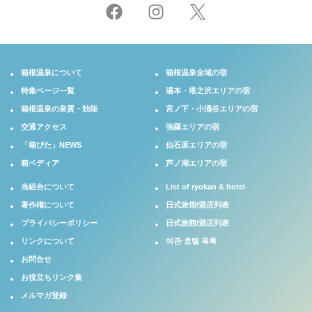
箱根温泉について
箱根温泉全域の宿
特集ページ一覧
湯本・塔之沢エリアの宿
箱根温泉の泉質・効能
宮ノ下・小涌谷エリアの宿
交通アクセス
強羅エリアの宿
「箱ぴた」NEWS
仙石原エリアの宿
箱ペディア
芦ノ湖エリアの宿
当組合について
List of ryokan & hotel
著作権について
日式旅馆/酒店列表
プライバシーポリシー
日式旅館/酒店列表
リンクについて
여관·호텔 목록
お問合せ
お役立ちリンク集
メルマガ登録