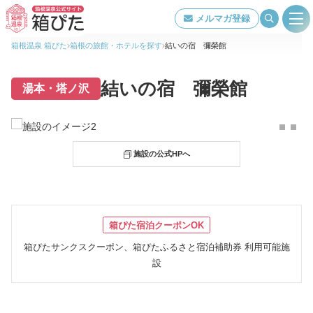
メルマガ登録
箱根温泉 箱ぴた
箱根の旅館・ホテルを探す
結いの宿 彌榮館
旅館・ホテル検索
結いの宿 彌榮館
湯本・塔ノ沢
箱根温泉について
 施設の公式HPへ
特集ページ一覧
泉質・効能
箱ぴた宿泊クーポンOK
箱ぴたサンクスクーポン、箱ぴたふるさと宿泊補助券 利用可能施
交通アクセス
設
当組合について
著作権について