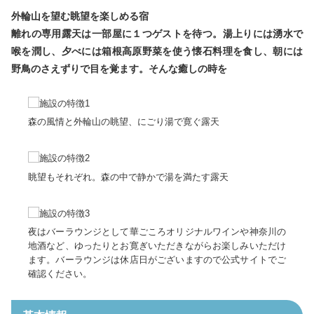
プライバシーポリシー
リンクについて
外輪山を望む眺望を楽しめる宿
お問合せ
お役立ちリンク集
離れの専用露天は一部屋に１つゲストを待つ。湯上りには湧水で
喉を潤し、夕べには箱根高原野菜を使う懐石料理を食し、朝には
「箱ぴた」NEWS
箱ペディア
野鳥のさえずりで目を覚ます。そんな癒しの時を
森の風情と外輪山の眺望、にごり湯で寛ぐ露天
language
EN
CH
TW
KO
眺望もそれぞれ。森の中で静かで湯を満たす露天
夜はバーラウンジとして華ごころオリジナルワインや神奈川の
地酒など、ゆったりとお寛ぎいただきながらお楽しみいただけ
ます。バーラウンジは休店日がございますので公式サイトでご
確認ください。