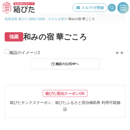
メルマガ登録
箱根温泉 箱ぴた
箱根の旅館・ホテルを探す
和みの宿 華ごころ
旅館・ホテル検索
和みの宿 華ごころ
強羅
箱根温泉について
 施設の公式HPへ
特集ページ一覧
泉質・効能
箱ぴた宿泊クーポンOK
箱ぴたサンクスクーポン、箱ぴたふるさと宿泊補助券 利用可能施
交通アクセス
設
当組合について
著作権について