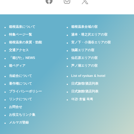
箱根温泉について
箱根温泉全域の宿
特集ページ一覧
湯本・塔之沢エリアの宿
箱根温泉の泉質・効能
宮ノ下・小涌谷エリアの宿
交通アクセス
強羅エリアの宿
「箱ぴた」NEWS
仙石原エリアの宿
箱ペディア
芦ノ湖エリアの宿
当組合について
List of ryokan & hotel
著作権について
日式旅馆/酒店列表
プライバシーポリシー
日式旅館/酒店列表
リンクについて
여관·호텔 목록
お問合せ
お役立ちリンク集
メルマガ登録