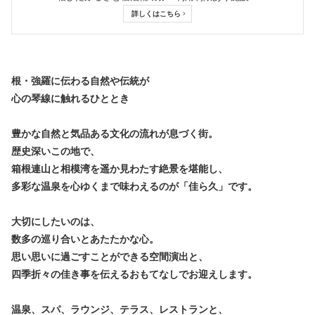
プライバシーポリシー
リンクについて
詳しくはこちら 
お問合せ
お役立ちリンク集
「箱ぴた」NEWS
箱ペディア
根・強羅に伝わる自然や伝統が
心の琴線に触れるひととき
豊かな自然と気品ある文化の流れが息づく街。
language
歴史深いこの地で、
EN
CH
TW
KO
箱根連山と相模湾を遥か見わたす絶景を堪能し、
多彩な温泉を心ゆくまで味わえるのが「佳ら久」です。
大切にしたいのは、
数多の巡り合いとあたたかな心。
思い思いに過ごすことができる空間演出と、
四季折々の佳き事を伝えるおもてなしでお迎えします。
温泉、スパ、ラウンジ、テラス、レストランと、