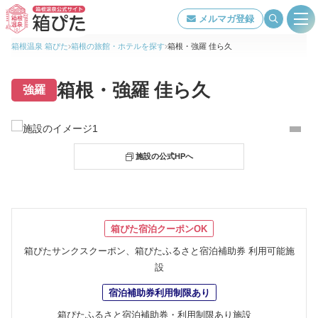
メルマガ登録
箱根温泉 箱ぴた
箱根の旅館・ホテルを探す
箱根・強羅 佳ら久
旅館・ホテル検索
箱根・強羅 佳ら久
強羅
箱根温泉について
 施設の公式HPへ
特集ページ一覧
泉質・効能
箱ぴた宿泊クーポンOK
箱ぴたサンクスクーポン、箱ぴたふるさと宿泊補助券 利用可能施
交通アクセス
設
宿泊補助券利用制限あり
当組合について
著作権について
箱ぴたふるさと宿泊補助券・利用制限あり施設