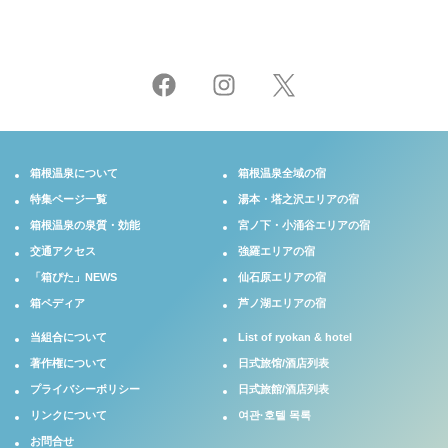
箱根温泉について
箱根温泉全域の宿
特集ページ一覧
湯本・塔之沢エリアの宿
箱根温泉の泉質・効能
宮ノ下・小涌谷エリアの宿
交通アクセス
強羅エリアの宿
「箱ぴた」NEWS
仙石原エリアの宿
箱ペディア
芦ノ湖エリアの宿
当組合について
List of ryokan & hotel
著作権について
日式旅馆/酒店列表
プライバシーポリシー
日式旅館/酒店列表
リンクについて
여관·호텔 목록
お問合せ