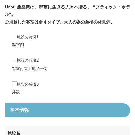
プライバシーポリシー
リンクについて
Hotel 坐楽閑は、都市に生きる人々へ贈る、 “ブティック・ホテ
お問合せ
お役立ちリンク集
ル”。
ご用意した客室は全４タイプ。大人の為の至極の休息処。
「箱ぴた」NEWS
箱ペディア
客室例
language
客室付露天風呂一例
EN
CH
TW
KO
外観
基本情報
施設名