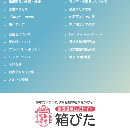
箱根温泉の泉質・効能
宮ノ下・小涌谷エリアの宿
交通アクセス
強羅エリアの宿
「箱ぴた」NEWS
仙石原エリアの宿
箱ペディア
芦ノ湖エリアの宿
当組合について
List of ryokan & hotel
著作権について
日式旅馆/酒店列表
プライバシーポリシー
日式旅館/酒店列表
リンクについて
여관·호텔 목록
お問合せ
お役立ちリンク集
メルマガ登録