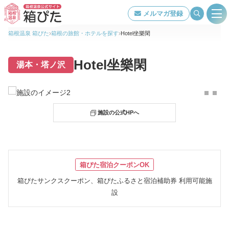
メルマガ登録
箱根温泉 箱ぴた
箱根の旅館・ホテルを探す
Hotel坐樂閑
旅館・ホテル検索
Hotel坐樂閑
湯本・塔ノ沢
箱根温泉について
 施設の公式HPへ
特集ページ一覧
泉質・効能
箱ぴた宿泊クーポンOK
箱ぴたサンクスクーポン、箱ぴたふるさと宿泊補助券 利用可能施
交通アクセス
設
当組合について
著作権について