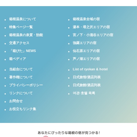
箱根温泉について
箱根温泉全域の宿
特集ページ一覧
湯本・塔之沢エリアの宿
箱根温泉の泉質・効能
宮ノ下・小涌谷エリアの宿
交通アクセス
強羅エリアの宿
「箱ぴた」NEWS
仙石原エリアの宿
箱ペディア
芦ノ湖エリアの宿
当組合について
List of ryokan & hotel
著作権について
日式旅馆/酒店列表
プライバシーポリシー
日式旅館/酒店列表
リンクについて
여관·호텔 목록
お問合せ
お役立ちリンク集