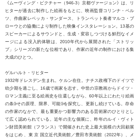
《ムーヴィング・ピクチャー（946-3）京都ヴァージョン》は、リ
ヒターが過去に制作した絵画をもとに、映画監督コリンナ・ベル
ツ、作曲家レベッカ・サンダース、トランペット奏者マルコ・ブ
ローウとの協働により制作した映像インスタレーション。13基の
スピーカーによるサウンドと、生成・変容しつづける鮮烈なイメ
ージによる没入的体験は、2010年代から展開された「ストリッ
プ」シリーズの新たな位相であり、作家の近年の制作における集
大成のひとつ。
ゲルハルト・リヒター
1932年ドレスデン生まれ。ケルン在住。ナチス政権下のドイツで
幼少期を過ごし、16歳で画家を志す。中世の宗教画からドイツ・
ロマン主義に至る絵画史を往還しながら、60年以上にわたり絵画
の条件̶̶その原理、限界、可能性̶̶を探究し、更新し続けている。存命
の作家のなかで、最も重要かつ影響力のある芸術家のひとりとし
て広く認められている。近年の主な個展に、昨年のルイ・ヴィト
ン財団美術館（フランス）で開催された史上最大規模の大回顧展
をはじめ 、東 京 国立近代美術館／豊田市美術館（2022年）、メ