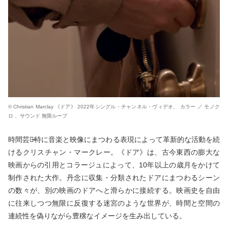
© Christian Marclay 《ドア》 2022年シングル・チャンネル・ヴィデオ、 カラー ／ モノク
ロ 、サウンド 無限ループ
時間芸術̶̶特に音楽と映像にまつわる表現によって革新的な活動を続
けるクリスチャン・マークレー。《ドア》は、古今東西の膨大な
映画からの引用とコラージュによって、10年以上の歳月をかけて
制作された大作。丹念に収集・分類されたドアにまつわるシーン
の数々が、別の映画のドアへと滑らかに接続する。映画史を自由
に往来しつつ無限に反復する迷宮のような世界が、時間と空間の
連続性を偽りながら豊穣なイメージを生み出している。