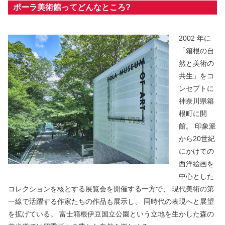
ポーラ美術館ってどんなところ?
2002 年に
「箱根の自
然と美術の
共生」をコ
ンセプトに
神奈川県箱
根町に開
館。 印象派
から20世紀
にかけての
西洋絵画を
中心とした
コレクションを核とする展覧会を開催する一方で、 現代美術の第
一線で活躍する作家たちの作品も展示し、 同時代の表現へと展望
を拡げている。 富士箱根伊豆国立公園という立地を生かした森の