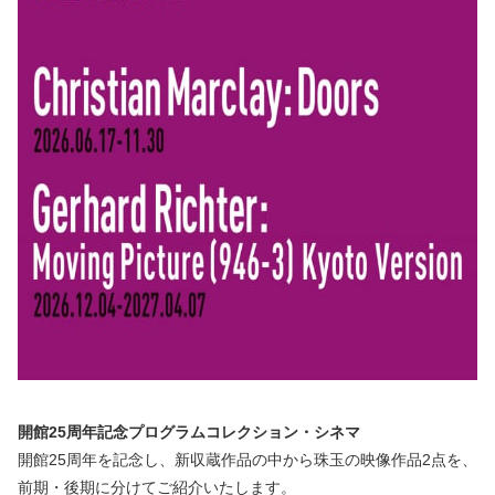
プライバシーポリシー
リンクについて
お問合せ
お役立ちリンク集
「箱ぴた」NEWS
箱ペディア
language
EN
CH
TW
KO
開館25周年記念プログラムコレクション・シネマ
開館25周年を記念し、新収蔵作品の中から珠玉の映像作品2点を、
前期・後期に分けてご紹介いたします。