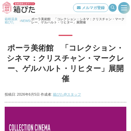
メルマガ登録
箱根温泉
ポーラ美術館 「コレクション・シネマ：クリスチャン・マーク
NEWS
箱ぴた
レー、ゲルハルト・リヒター」展開催
旅館・ホテル検索
ポーラ美術館 「コレクション・
箱根温泉について
シネマ：クリスチャン・マークレ
ー、ゲルハルト・リヒター」展開
特集ページ一覧
催
泉質・効能
投稿日:
2026年6月5日
作成者:
箱ぴた@スタッフ
交通アクセス
当組合について
著作権について