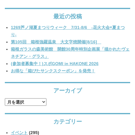
最近の投稿
1269芦ノ湖夏まつりウィーク 7/31-8/6 -花火大会×夏まつ
り-
第105回 箱根強羅温泉 大文字焼開催[8/16]
箱根ガラスの森美術館 開館30周年特別企画展「描かれたヴェ
ネチアン・グラス」
(参加者募集中！)スポGOMI in HAKONE 2026
お得な「箱ぴたサンクスクーポン」を発売！
アーカイブ
ア
ー
カ
カテゴリー
イ
ブ
イベント
(295)