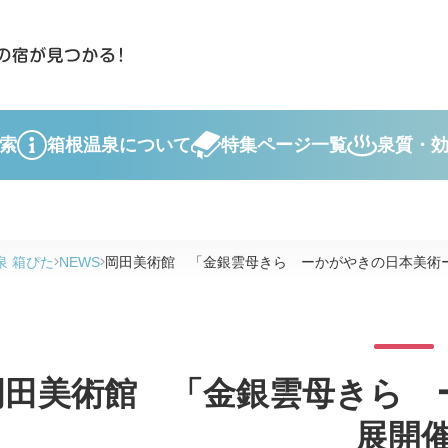
索
箱根温泉について
特集ページ一覧
泉質・
泉 箱ぴた
NEWS
岡田美術館 「金銀雲母きら ーかがやきの日本美術
岡田美術館 「金銀雲母きら 
展開