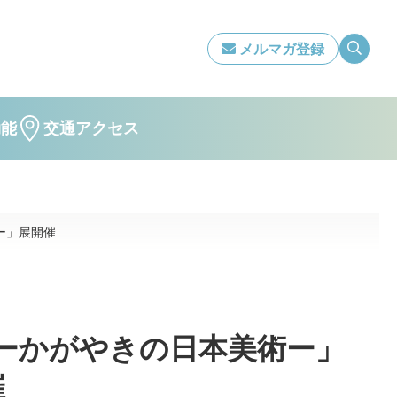
メルマガ登録
効能
交通アクセス
ー」展開催
ーかがやきの日本美術ー」
催