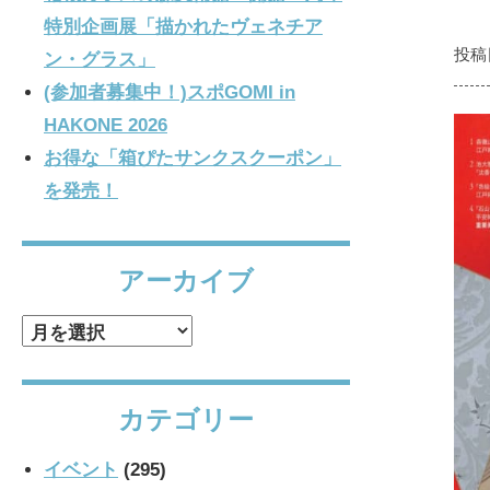
特別企画展「描かれたヴェネチア
投稿
ン・グラス」
(参加者募集中！)スポGOMI in
HAKONE 2026
お得な「箱ぴたサンクスクーポン」
を発売！
アーカイブ
ア
ー
カ
カテゴリー
イ
ブ
イベント
(295)