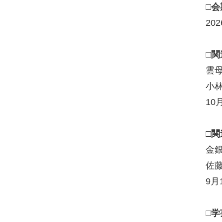
□会
20
□関
雲
小
10
□
金
佐
9月
□