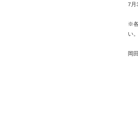
7月
※
い
岡