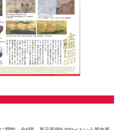
月に開館。全5階、展示面積5,000㎡という屋内展