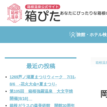
旅館・ホテル検
箱根温
最近の投稿
1269芦ノ湖夏まつりウィーク 7/31-
8/6 -花火大会×夏まつり-
第105回 箱根強羅温泉 大文字焼
開催[8/16]
箱根ガラスの森美術館 開館30周年