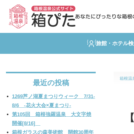
旅館・ホテル検
箱根温
最近の投稿
1269芦ノ湖夏まつりウィーク 7/31-
8/6 -花火大会×夏まつり-
第105回 箱根強羅温泉 大文字焼
開催[8/16]
箱根ガラスの森美術館 開館30周年