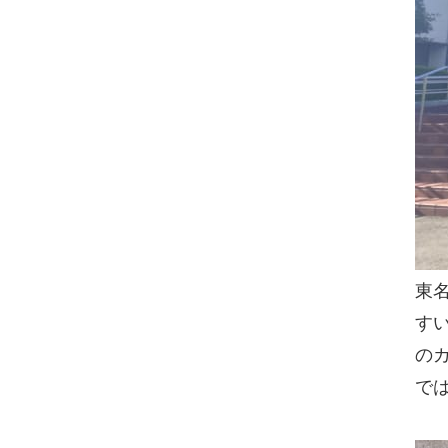
東
す
の
で