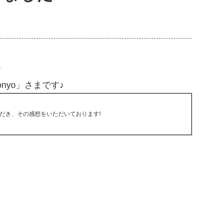
了
onyo」さまです♪
だき、その感想をいただいております!