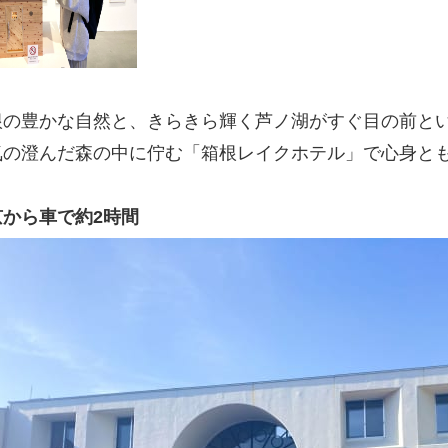
根の豊かな自然と、きらきら輝く芦ノ湖がすぐ目の前と
気の澄んだ森の中に佇む「箱根レイクホテル」で心身と
京から車で約2時間