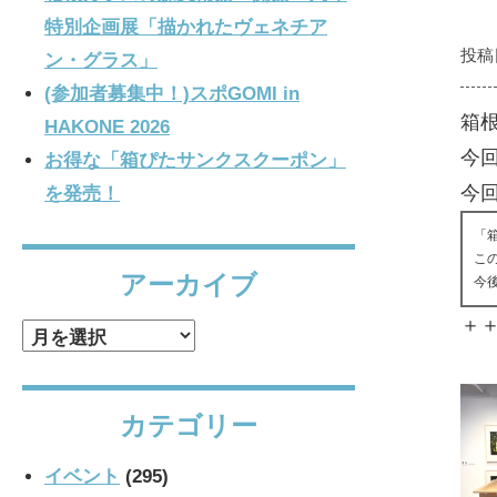
特別企画展「描かれたヴェネチア
投稿
ン・グラス」
(参加者募集中！)スポGOMI in
箱
HAKONE 2026
今
お得な「箱ぴたサンクスクーポン」
今回
を発売！
「
こ
アーカイブ
今
＋
ア
ー
カ
カテゴリー
イ
ブ
イベント
(295)