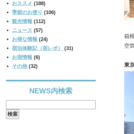
おススメ
(188)
季節のお便り
(106)
観光情報
(112)
ニュース
(57)
箱
お得な情報
(24)
空
宿泊体験記（宿レポ）
(31)
お宿情報
(6)
東
その他
(32)
NEWS内検索
検
索: