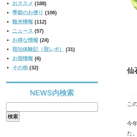
おススメ
(188)
季節のお便り
(106)
観光情報
(112)
ニュース
(57)
お得な情報
(24)
宿泊体験記（宿レポ）
(31)
お宿情報
(6)
その他
(32)
仙
NEWS内検索
こ
検
索:
今
た