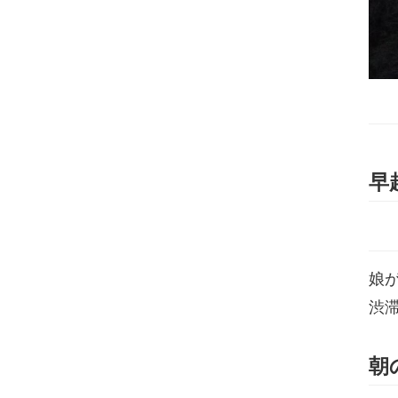
早
娘
渋
朝