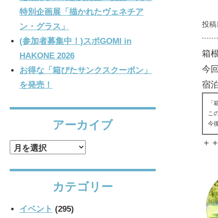
特別企画展「描かれたヴェネチア
投稿
ン・グラス」
(参加者募集中！)スポGOMI in
箱
HAKONE 2026
今
お得な「箱ぴたサンクスクーポン」
宿泊
を発売！
「
こ
アーカイブ
今
＋
ア
ー
カ
カテゴリー
イ
ブ
イベント
(295)