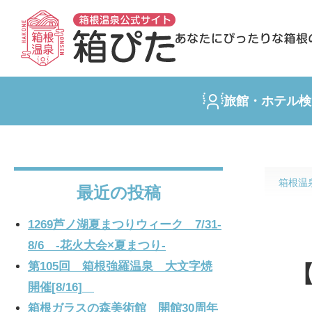
旅館・ホテル検
箱根温
最近の投稿
1269芦ノ湖夏まつりウィーク 7/31-
8/6 -花火大会×夏まつり-
第105回 箱根強羅温泉 大文字焼
開催[8/16]
箱根ガラスの森美術館 開館30周年