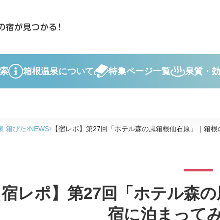
索
箱根温泉について
特集ページ一覧
泉質・
泉 箱ぴた
NEWS
【宿レポ】第27回「ホテル森の風箱根仙石原」｜箱根
【宿レポ】第27回「ホテル森
宿に泊まって