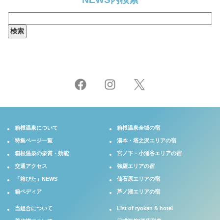
検
索:
箱根温泉について
箱根温泉全域の宿
特集ページ一覧
湯本・塔之沢エリアの宿
箱根温泉の泉質・効能
宮ノ下・小涌谷エリアの宿
交通アクセス
強羅エリアの宿
「箱ぴた」NEWS
仙石原エリアの宿
箱ペディア
芦ノ湖エリアの宿
当組合について
List of ryokan & hotel