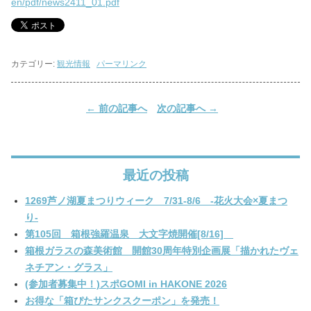
en/pdf/news2411_01.pdf
カテゴリー:
観光情報
パーマリンク
←
前の記事へ
次の記事へ
→
最近の投稿
1269芦ノ湖夏まつりウィーク 7/31-8/6 -花火大会×夏まつ
り-
第105回 箱根強羅温泉 大文字焼開催[8/16]
箱根ガラスの森美術館 開館30周年特別企画展「描かれたヴェ
ネチアン・グラス」
(参加者募集中！)スポGOMI in HAKONE 2026
お得な「箱ぴたサンクスクーポン」を発売！