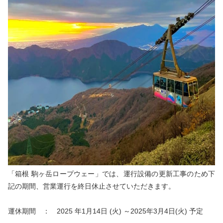
プライバシーポリシー
リンクについて
お問合せ
お役立ちリンク集
「箱ぴた」NEWS
箱ペディア
language
EN
CH
TW
KO
「箱根 駒ヶ岳ロープウェー」では、運行設備の更新工事のため下
記の期間、営業運行を終日休止させていただきます。
運休期間 ： 2025 年1月14日 (火) ～2025年3月4日(火) 予定