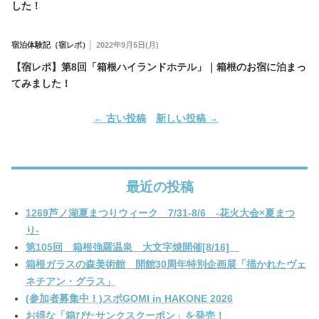
した！
宿泊体験記（宿レポ）
2022年9月5日(月)
【宿レポ】第8回「箱根ハイランドホテル」｜箱根のお宿に泊まっ
てみました！
←
古い投稿
新しい投稿
→
最近の投稿
1269芦ノ湖夏まつりウィーク 7/31-8/6 -花火大会×夏まつ
り-
第105回 箱根強羅温泉 大文字焼開催[8/16]
箱根ガラスの森美術館 開館30周年特別企画展「描かれたヴェ
ネチアン・グラス」
(参加者募集中！)スポGOMI in HAKONE 2026
お得な「箱ぴたサンクスクーポン」を発売！