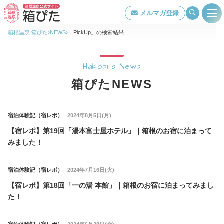
メルマガ登録
箱根温泉 箱ぴた
NEWS
「PickUp」の検索結果
旅館・ホテル検索
Hakopita News
箱ぴたNEWS
箱根温泉について
宿泊体験記（宿レポ）
2024年8月5日(月)
特集ページ一覧
【宿レポ】第19回「湯本富士屋ホテル」｜箱根のお宿に泊まって
みました！
泉質・効能
宿泊体験記（宿レポ）
2024年7月16日(火)
交通アクセス
【宿レポ】第18回「一の湯 本館」｜箱根のお宿に泊まってみまし
た！
当組合について
著作権について