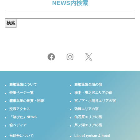
NEWS内検索
検
索:
箱根温泉について
箱根温泉全域の宿
特集ページ一覧
湯本・塔之沢エリアの宿
箱根温泉の泉質・効能
宮ノ下・小涌谷エリアの宿
交通アクセス
強羅エリアの宿
「箱ぴた」NEWS
仙石原エリアの宿
箱ペディア
芦ノ湖エリアの宿
当組合について
List of ryokan & hotel