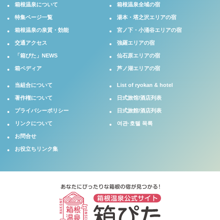
箱根温泉について
箱根温泉全域の宿
特集ページ一覧
湯本・塔之沢エリアの宿
箱根温泉の泉質・効能
宮ノ下・小涌谷エリアの宿
交通アクセス
強羅エリアの宿
「箱ぴた」NEWS
仙石原エリアの宿
箱ペディア
芦ノ湖エリアの宿
当組合について
List of ryokan & hotel
著作権について
日式旅馆/酒店列表
プライバシーポリシー
日式旅館/酒店列表
リンクについて
여관·호텔 목록
お問合せ
お役立ちリンク集