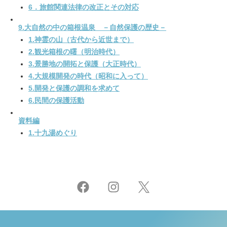
6．旅館関連法律の改正とその対応
9.大自然の中の箱根温泉 －自然保護の歴史－
1.神霊の山（古代から近世まで）
2.観光箱根の曙（明治時代）
3.景勝地の開拓と保護（大正時代）
4.大規模開発の時代（昭和に入って）
5.開発と保護の調和を求めて
6.民間の保護活動
資料編
1.十九湯めぐり