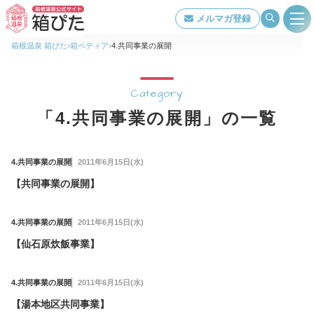
メルマガ登録
箱根温泉 箱ぴた
箱ペディア
4.共同事業の展開
旅館・ホテル検索
Category
「4.共同事業の展開」の一覧
箱根温泉について
4.共同事業の展開
2011年6月15日(水)
特集ページ一覧
【共同事業の展開】
泉質・効能
4.共同事業の展開
2011年6月15日(水)
【仙石原炊飯事業】
交通アクセス
4.共同事業の展開
2011年6月15日(水)
【湯本地区共同事業】
当組合について
著作権について