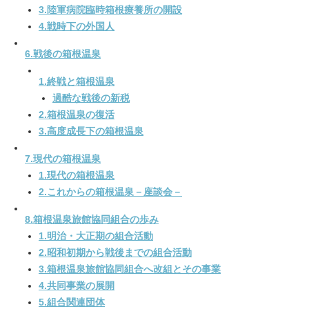
3.陸軍病院臨時箱根療養所の開設
4.戦時下の外国人
6.戦後の箱根温泉
1.終戦と箱根温泉
過酷な戦後の新税
2.箱根温泉の復活
3.高度成長下の箱根温泉
7.現代の箱根温泉
1.現代の箱根温泉
2.これからの箱根温泉－座談会－
8.箱根温泉旅館協同組合の歩み
1.明治・大正期の組合活動
2.昭和初期から戦後までの組合活動
3.箱根温泉旅館協同組合へ改組とその事業
4.共同事業の展開
5.組合関連団体