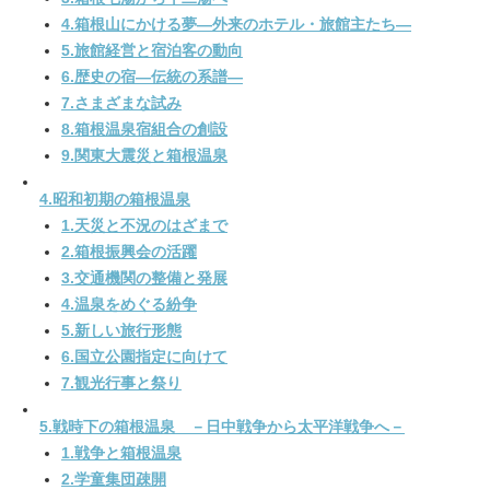
4.箱根山にかける夢―外来のホテル・旅館主たち―
5.旅館経営と宿泊客の動向
6.歴史の宿―伝統の系譜―
7.さまざまな試み
8.箱根温泉宿組合の創設
9.関東大震災と箱根温泉
4.昭和初期の箱根温泉
1.天災と不況のはざまで
2.箱根振興会の活躍
3.交通機関の整備と発展
4.温泉をめぐる紛争
5.新しい旅行形態
6.国立公園指定に向けて
7.観光行事と祭り
5.戦時下の箱根温泉 －日中戦争から太平洋戦争へ－
1.戦争と箱根温泉
2.学童集団疎開