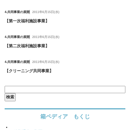
プライバシーポリシー
リンクについて
お問合せ
お役立ちリンク集
4.共同事業の展開
2011年6月15日(水)
【第一次福利施設事業】
「箱ぴた」NEWS
箱ペディア
4.共同事業の展開
2011年6月15日(水)
【第二次福利施設事業】
language
4.共同事業の展開
2011年6月15日(水)
EN
CH
TW
KO
【クリーニング共同事業】
検
索:
箱ペディア もくじ